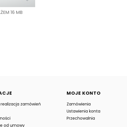
ŻEM 16 MB
w stopce
ACJE
MOJE KONTO
i realizacja zamówień
Zamówienia
Ustawienia konta
tności
Przechowalnia
ie od umowy