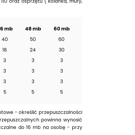
0 oraz osprzętu ( kolanka, mufy,
36 mb
48 mb
60 mb
40
50
60
18
24
30
3
3
3
3
3
3
3
3
3
5
5
5
towe - określić przepuszczalności
rzepuszczalnych powinna wynosić
zczalne do 16 mb na osobę - przy