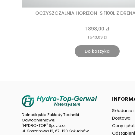
OCZYSZCZALNIA HORIZON-S 1100L Z DRENA
1 898,00 zł
1 543,09 zł
Do koszyka
Linki 
INFORM
Składanie 
Dolnośląskie Zakłady Techniki
Dostawa
Odwodnieniowej
Ceny i pła
"HYDRO-TOP" Sp. z o.o.
ul. Koszarowa 12, 67-120 Kożuchów
Odstąpien