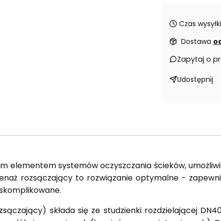
Czas wysyłki
Dostawa
od
Zapytaj o p
Udostępnij
ym elementem systemów oczyszczania ścieków, umożli
naż rozsączający to rozwiązanie optymalne - zapewnia 
ą skomplikowane.
ączający) składa się ze studzienki rozdzielającej DN40