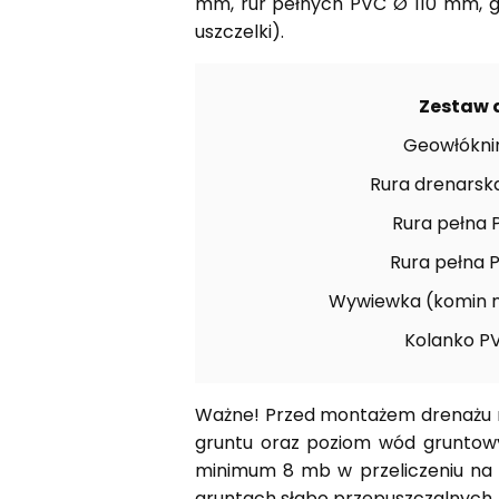
mm, rur pełnych PVC Ø 110 mm, g
uszczelki).
Zestaw 
Geowłóknin
Rura drenarska
Rura pełna P
Rura pełna P
Wywiewka (komin n
Kolanko PV
Ważne! Przed montażem drenażu ro
gruntu oraz poziom wód gruntow
minimum 8 mb w przeliczeniu na 
gruntach słabo przepuszczalnych.