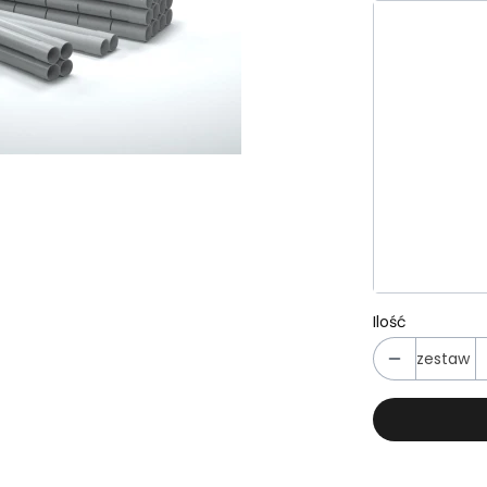
Wybierz wa
Poszczególn
*
Studnia ro
Nie wybie
*
Studnia roz
Nie wybie
Ilość
zestaw