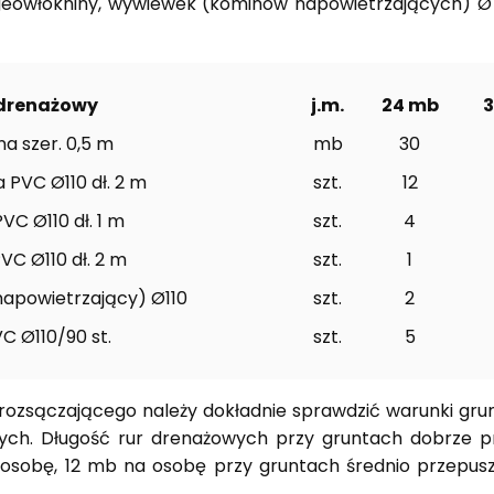
eowłókniny, wywiewek (kominów napowietrzających) Ø 11
drenażowy
j.m.
24 mb
a szer. 0,5 m
mb
30
 PVC Ø110 dł. 2 m
szt.
12
VC Ø110 dł. 1 m
szt.
4
VC Ø110 dł. 2 m
szt.
1
apowietrzający) Ø110
szt.
2
C Ø110/90 st.
szt.
5
zsączającego należy dokładnie sprawdzić warunki grun
ych. Długość rur drenażowych przy gruntach dobrze p
osobę, 12 mb na osobę przy gruntach średnio przepus