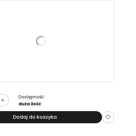
riant produktu:
e warianty mogą różnić się ceną
zdzielcza Dn400
ram
Wybieram
(+255,00 zł)
dzielcza Dn700 300 l
ram
Wybieram
(+752,00 zł)
Dostępność:
duża ilość
Dodaj do koszyka