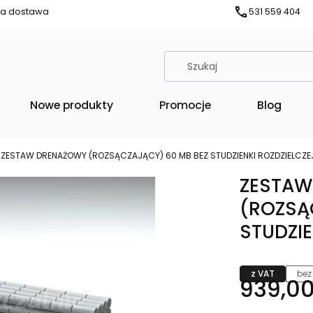
ka dostawa
531 559 404
Nowe produkty
Promocje
Blog
ZESTAW DRENAŻOWY (ROZSĄCZAJĄCY) 60 MB BEZ STUDZIENKI ROZDZIELCZE
ZESTAW
(ROZSĄ
STUDZIE
z VAT
bez
939,00