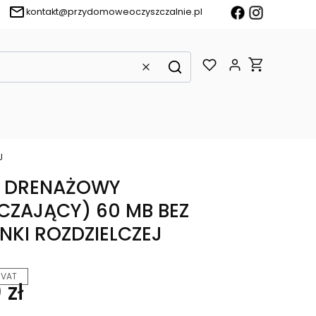
kontakt@przydomoweoczyszczalnie.pl
Produkty w k
Wyczyść
Szukaj
J
 DRENAŻOWY
CZAJĄCY) 60 MB BEZ
NKI ROZDZIELCZEJ
 VAT
 zł