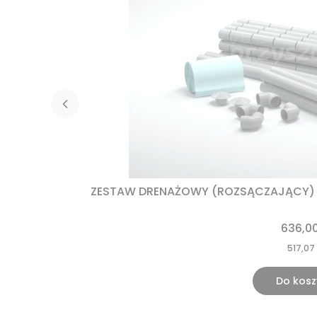
ZESTAW DRENAŻOWY (ROZSĄCZAJĄCY) 36
636,00
517,07 
Do kos