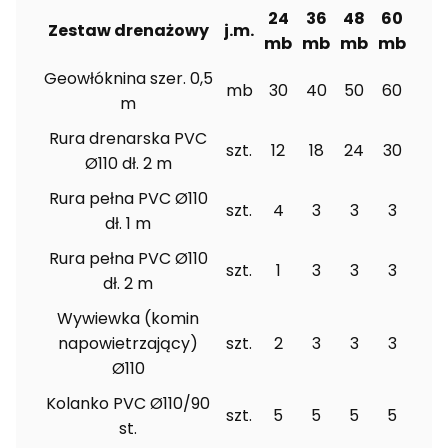
24
36
48
60
Zestaw drenażowy
j.m.
mb
mb
mb
mb
Geowłóknina szer. 0,5
mb
30
40
50
60
m
Rura drenarska PVC
szt.
12
18
24
30
Ø110 dł. 2 m
Rura pełna PVC Ø110
szt.
4
3
3
3
dł. 1 m
Rura pełna PVC Ø110
szt.
1
3
3
3
dł. 2 m
Wywiewka (komin
napowietrzający)
szt.
2
3
3
3
Ø110
Kolanko PVC Ø110/90
szt.
5
5
5
5
st.