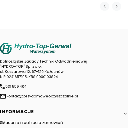
Dolnośląskie Zakłady Techniki Odwodnieniowej
"HYDRO-TOP" Sp. z o.o.
ul. Koszarowa 12, 67-120 Kożuchów
NIP 9241657195, KRS 0000103824
531 559 404
kontakt@przydomoweoczyszczalnie.pl
Linki w stopce
INFORMACJE
Składanie i realizacja zamówień